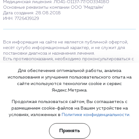
Медицинская лицензия: Л041-01137-77/00334180
Основные реквизиты компании ООО "Медтайм"
Дата создания: 28.08.2018
ИНН: 7726439129
Вся информация на сайте не является публичной офертой,
несёт сугубо информационный характер, и не служит для
постановки диагноза и назначения лечения.
Есть противопоказания, необходимо проконсультироваться с
врачом. Консультационные услуги, оказываемые по телефону,
мессенджерам и в соцсетях носят исключительно
Для обеспечения оптимальной работы, анализа
информационный характер и не являются медицинскими
использования и улучшения пользовательского опыта на
услугами.
сайте используются технологии cookie и сервис
Оставаясь на сайте вы соглашаетесь на использование cookies.
Яндекс.Метрика.
18+
Продолжая пользоваться сайтом, Вы соглашаетесь с
размещением cookie-файлов на Вашем устройстве на
условиях, изложенных в
Политике конфиденциальности.
Карта сайта
Принять
©2002-2026 Клиника доктора Шурова