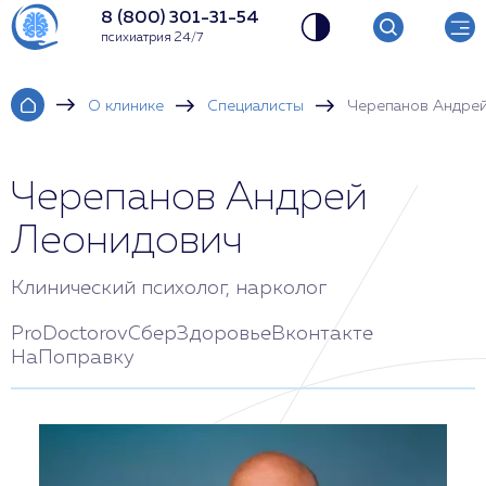
8 (800) 301-31-54
психиатрия 24/7
О клинике
Специалисты
Черепанов Андре
Черепанов Андрей
Леонидович
Клинический психолог, нарколог
ProDoctorov
СберЗдоровье
Вконтакте
НаПоправку