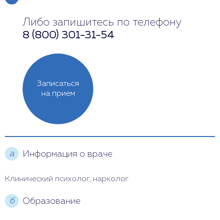
Либо запишитесь по телефону
Понедельник
13:00 - 19:00
8 (800) 301-31-54
Вторник
13:00 - 21:00
Среда
10:00 - 16:00
Записаться
Четверг
13:00 - 20:00
на прием
Пятница
13:00 - 19:00
Суббота
Выходной
а
Информация о враче
Воскресенье
Выходной
Клинический психолог, нарколог
б
Образование