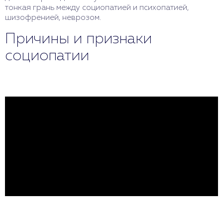
тонкая грань между социопатией и психопатией,
шизофренией, неврозом.
Причины и признаки
социопатии