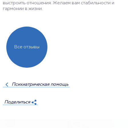
выстроить отношения. Желаем вам стабильности и
с
гармонии в жизни.
о
р
Все отзывы
Психиатрическая помощь
Поделиться