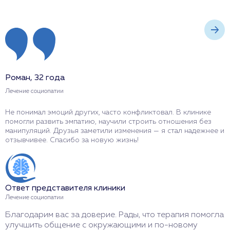
Роман, 32 года
Д
Лечение социопатии
Л
Не понимал эмоций других, часто конфликтовал. В клинике
И
помогли развить эмпатию, научили строить отношения без
Т
манипуляций. Друзья заметили изменения — я стал надежнее и
и
отзывчивее. Спасибо за новую жизнь!
в
Ответ представителя клиники
О
Лечение социопатии
Л
Благодарим вас за доверие. Рады, что терапия помогла
С
улучшить общение с окружающими и по-новому
р