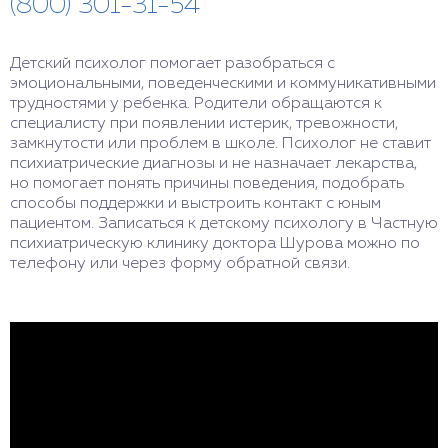
(800) 301-31-54
Детский психолог помогает разобраться с
эмоциональными, поведенческими и коммуникативными
трудностями у ребенка. Родители обращаются к
специалисту при появлении истерик, тревожности,
замкнутости или проблем в школе. Психолог не ставит
психиатрические диагнозы и не назначает лекарства,
но помогает понять причины поведения, подобрать
способы поддержки и выстроить контакт с юным
пациентом. Записаться к детскому психологу в Частную
психиатрическую клинику доктора Шурова можно по
телефону или через форму обратной связи.