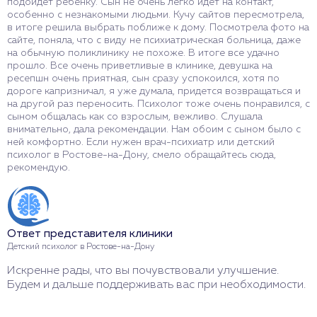
подойдет ребенку. Сын не очень легко идет на контакт,
особенно с незнакомыми людьми. Кучу сайтов пересмотрела,
в итоге решила выбрать поближе к дому. Посмотрела фото на
сайте, поняла, что с виду не психиатрическая больница, даже
на обычную поликлинику не похоже. В итоге все удачно
прошло. Все очень приветливые в клинике, девушка на
ресепшн очень приятная, сын сразу успокоился, хотя по
дороге капризничал, я уже думала, придется возвращаться и
на другой раз переносить. Психолог тоже очень понравился, с
сыном общалась как со взрослым, вежливо. Слушала
внимательно, дала рекомендации. Нам обоим с сыном было с
ней комфортно. Если нужен врач-психиатр или детский
психолог в Ростове-на-Дону, смело обращайтесь сюда,
рекомендую.
Ответ представителя клиники
Детский психолог в Ростове-на-Дону
Искренне рады, что вы почувствовали улучшение.
Будем и дальше поддерживать вас при необходимости.