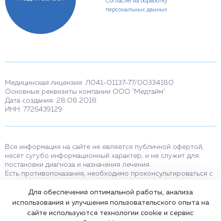
Согласие на обработку
персональных данных
Медицинская лицензия: Л041-01137-77/00334180
Основные реквизиты компании ООО "Медтайм"
Дата создания: 28.08.2018
ИНН: 7726439129
Вся информация на сайте не является публичной офертой,
несёт сугубо информационный характер, и не служит для
постановки диагноза и назначения лечения.
Есть противопоказания, необходимо проконсультироваться с
врачом. Консультационные услуги, оказываемые по телефону,
мессенджерам и в соцсетях носят исключительно
Для обеспечения оптимальной работы, анализа
информационный характер и не являются медицинскими
использования и улучшения пользовательского опыта на
услугами.
сайте используются технологии cookie и сервис
Оставаясь на сайте вы соглашаетесь на использование cookies.