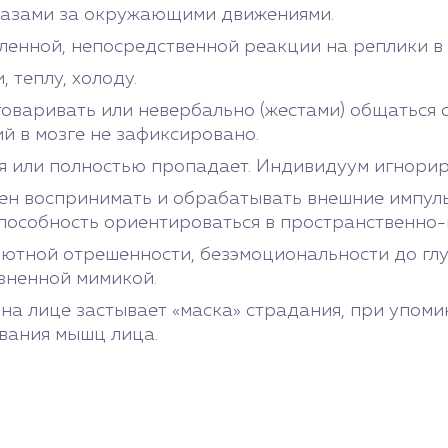
глазами за окружающими движениями.
вленной, непосредственной реакции на реплики 
 теплу, холоду.
говаривать или невербально (жестами) общаться 
й в мозге не зафиксировано.
 или полностью пропадает. Индивидуум игнорируе
бен воспринимать и обрабатывать внешние импул
 способность ориентироваться в пространственно
ютной отрешенности, безэмоциональности до глу
зненной мимикой.
 на лице застывает «маска» страдания, при упо
вания мышц лица.