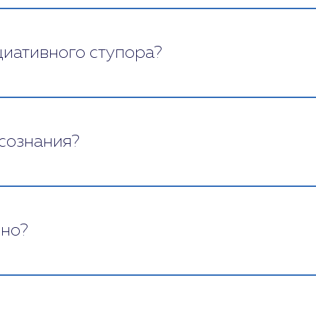
циативного ступора?
зод проходит без осложнений. В случае более д
ольницу и успешности терапии. Типичные последс
 сознания?
и, хоть и воспринимает мир «смазано». Для возвр
индивид полностью отключается от реальности, 
рно?
ступор более других склонен к различным диссоц