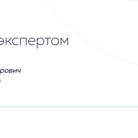
экспертом
рович
ч