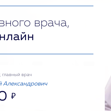
вного врача,
нлайн
, главный врач
 Александрович
0
₽