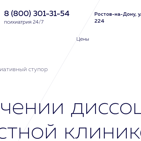
8 (800) 301-31-54
Ростов-на-Дону, у
224
психиатрия 24/7
Цены
иативный ступор
чении диссо
стной клиник