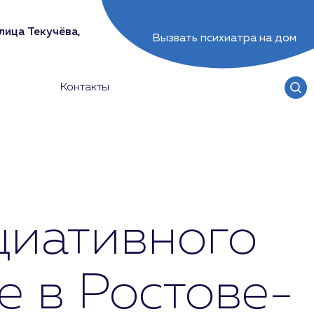
лица Текучёва,
Вызвать психиатра на дом
Контакты
циативного
е в Ростове-