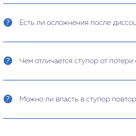
Есть ли осложнения после диссо
Кратковременный психопатологический эпи
зависит от своевременного обращения в б
(посттравматическое расстройство).
Чем отличается ступор от потери
При ступоре человек находится в сознани
медикаменты. В случае потери сознания, 
медпрепаратов.
Можно ли впасть в ступор повто
Можно. Более того, человек, переживший 
психотерапии после выхода из шока.