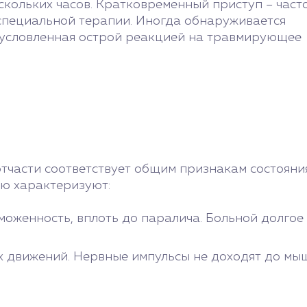
скольких часов. Кратковременный приступ – част
 специальной терапии. Иногда обнаруживается
обусловленная острой реакцией на травмирующее
части соответствует общим признакам состояния
ию характеризуют:
оженность, вплоть до паралича. Больной долгое 
х движений. Нервные импульсы не доходят до мыш