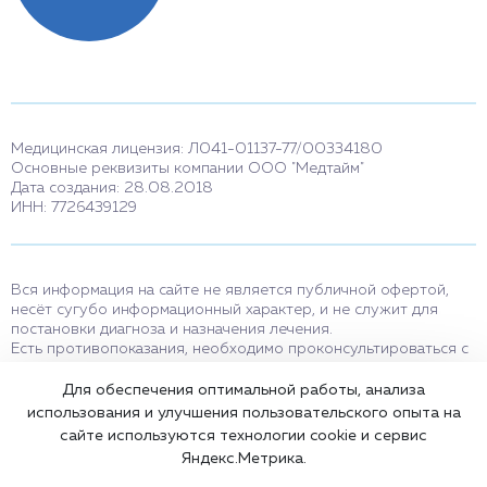
Медицинская лицензия: Л041-01137-77/00334180
Основные реквизиты компании ООО "Медтайм"
Дата создания: 28.08.2018
ИНН: 7726439129
Вся информация на сайте не является публичной офертой,
несёт сугубо информационный характер, и не служит для
постановки диагноза и назначения лечения.
Есть противопоказания, необходимо проконсультироваться с
врачом. Консультационные услуги, оказываемые по телефону,
мессенджерам и в соцсетях носят исключительно
Для обеспечения оптимальной работы, анализа
информационный характер и не являются медицинскими
использования и улучшения пользовательского опыта на
услугами.
сайте используются технологии cookie и сервис
Оставаясь на сайте вы соглашаетесь на использование cookies.
Яндекс.Метрика.
18+