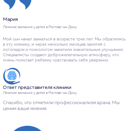
Мария
А
Лечение заикания у детей в Ростове-на-Дону
Л
Мой сын начал заикаться в возрасте трех лет. Мы обратились
Н
в эту клинику, и через несколько месяцев занятий с
с
логопедом и психологом заметили значительные улучшения.
к
Специалисты создают доброжелательную атмосферу, что
н
очень помогает ребенку чувствовать себя уверенно.
в
Ответ представителя клиники
О
Лечение заикания у детей в Ростове-на-Дону
Л
Спасибо, что отметили профессионализм врача. Мы
Б
ценим ваше мнение.
с