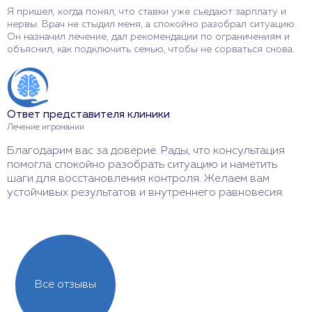
Я пришел, когда понял, что ставки уже съедают зарплату и
М
нервы. Врач не стыдил меня, а спокойно разобрал ситуацию.
п
Он назначил лечение, дал рекомендации по ограничениям и
о
объяснил, как подключить семью, чтобы не сорваться снова.
п
п
Ответ представителя клиники
О
Лечение игромании
Л
Благодарим вас за доверие. Рады, что консультация
С
помогла спокойно разобрать ситуацию и наметить
у
шаги для восстановления контроля. Желаем вам
п
устойчивых результатов и внутреннего равновесия.
с
Все отзывы