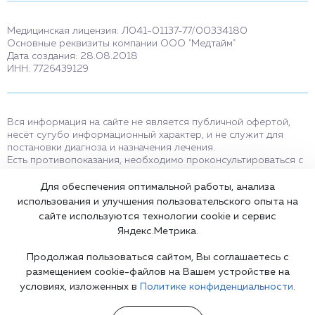
Медицинская лицензия: Л041-01137-77/00334180
Основные реквизиты компании ООО "Медтайм"
Дата создания: 28.08.2018
ИНН: 7726439129
Вся информация на сайте не является публичной офертой,
несёт сугубо информационный характер, и не служит для
постановки диагноза и назначения лечения.
Есть противопоказания, необходимо проконсультироваться с
врачом. Консультационные услуги, оказываемые по телефону,
мессенджерам и в соцсетях носят исключительно
Для обеспечения оптимальной работы, анализа
информационный характер и не являются медицинскими
использования и улучшения пользовательского опыта на
услугами.
сайте используются технологии cookie и сервис
Оставаясь на сайте вы соглашаетесь на использование cookies.
Яндекс.Метрика.
18+
Продолжая пользоваться сайтом, Вы соглашаетесь с
размещением cookie-файлов на Вашем устройстве на
условиях, изложенных в
Политике конфиденциальности.
Карта сайта