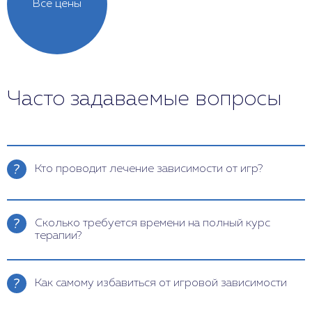
Все цены
Часто задаваемые вопросы
Кто проводит лечение зависимости от игр?
Курс лечения игромании – процесс комплексный,
поэтому в него вовлечены следующие
Сколько требуется времени на полный курс
специалисты:
терапии?
Аддиктолог. Изучает развитие заболевания,
Продолжительность курса лечения игромании
ищет причину возникновения.
определяется индивидуально и зависит от
Как самому избавиться от игровой зависимости
степени развития болезни, имеющихся симптомов.
Психотерапевт. Занимается
Быстрых результатов не бывает, так как в клинику
восстановлением психоэмоционального