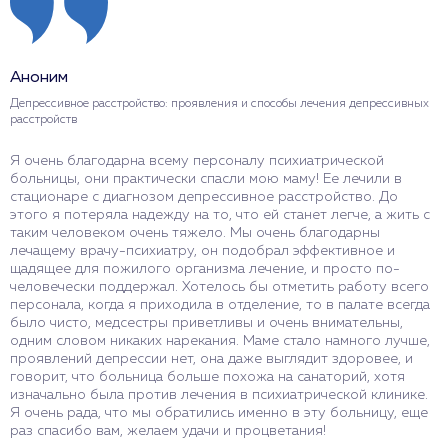
Аноним
Депрессивное расстройство: проявления и способы лечения депрессивных
расстройств
Я очень благодарна всему персоналу психиатрической
больницы, они практически спасли мою маму! Ее лечили в
стационаре с диагнозом депрессивное расстройство. До
этого я потеряла надежду на то, что ей станет легче, а жить с
таким человеком очень тяжело. Мы очень благодарны
лечащему врачу-психиатру, он подобрал эффективное и
щадящее для пожилого организма лечение, и просто по-
человечески поддержал. Хотелось бы отметить работу всего
персонала, когда я приходила в отделение, то в палате всегда
было чисто, медсестры приветливы и очень внимательны,
одним словом никаких нарекания. Маме стало намного лучше,
проявлений депрессии нет, она даже выглядит здоровее, и
говорит, что больница больше похожа на санаторий, хотя
изначально была против лечения в психиатрической клинике.
Я очень рада, что мы обратились именно в эту больницу, еще
раз спасибо вам, желаем удачи и процветания!