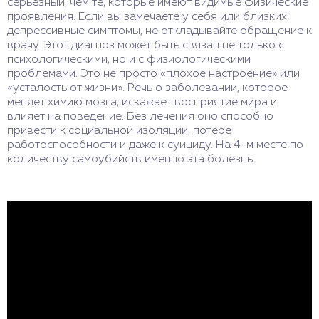
серьезный, чем те, которые имеют видимые физические
проявления. Если вы замечаете у себя или близких
депрессивные симптомы, не откладывайте обращение к
врачу. Этот диагноз может быть связан не только с
психологическими, но и с физиологическими
проблемами. Это не просто «плохое настроение» или
«усталость от жизни». Речь о заболевании, которое
меняет химию мозга, искажает восприятие мира и
влияет на поведение. Без лечения оно способно
привести к социальной изоляции, потере
работоспособности и даже к суициду. На 4-м месте по
количеству самоубийств именно эта болезнь.