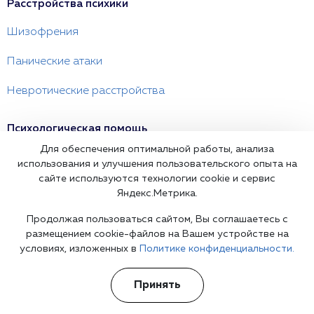
Расстройства психики
Шизофрения
Панические атаки
Невротические расстройства
Психологическая помощь
Для обеспечения оптимальной работы, анализа
Семейный психолог
использования и улучшения пользовательского опыта на
сайте используются технологии cookie и сервис
Детский психолог
Яндекс.Метрика.
Психолог сексолог
Продолжая пользоваться сайтом, Вы соглашаетесь с
размещением cookie-файлов на Вашем устройстве на
условиях, изложенных в
Политике конфиденциальности.
О клинике
Политика конфиденциальности
Принять
Согласие на обработку персональных данных