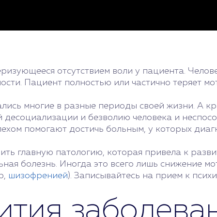
еризующееся отсутствием воли у пациента. Челов
ости. Пациент полностью или частично теряет мо
ались многие в разные периоды своей жизни. А кр
й десоциализации и безволию человека и неспосо
ехом помогают достичь больным, у которых диагн
ить главную патологию, которая привела к разв
ьная болезнь. Иногда это всего лишь снижение мо
р,
шизофренией
). Записывайтесь на прием к псих
ития заболева