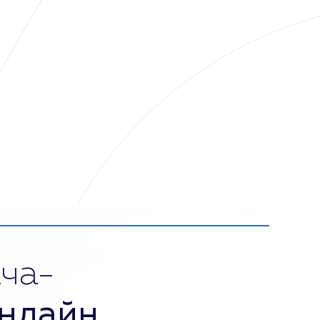
ча-
нлайн