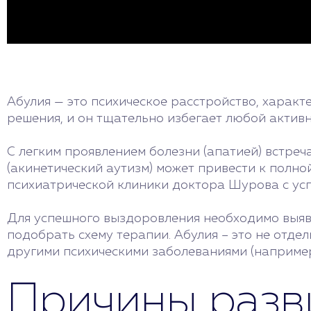
Абулия — это психическое расстройство, характ
решения, и он тщательно избегает любой активн
С легким проявлением болезни (апатией) встреч
(акинетический аутизм) может привести к полно
психиатрической клиники доктора Шурова с усп
Для успешного выздоровления необходимо выяв
подобрать схему терапии. Абулия – это не отдел
другими психическими заболеваниями (наприме
Причины разв