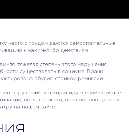
еку часто с трудом даются самостоятельные
тивацию к каким-либо действиям.
айняя, тяжелая степень этого нарушения
бности существовать в социуме. Врачи
остирована абулия, стойкой ремиссии.
итию нарушения, и в индивидуальном порядке
тивации, но, чаще всего, она сопровождается
иатру на нашем сайте.
ния