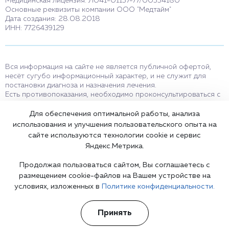
Медицинская лицензия: Л041-01137-77/00334180
Основные реквизиты компании ООО "Медтайм"
Дата создания: 28.08.2018
ИНН: 7726439129
Вся информация на сайте не является публичной офертой,
несёт сугубо информационный характер, и не служит для
постановки диагноза и назначения лечения.
Есть противопоказания, необходимо проконсультироваться с
врачом. Консультационные услуги, оказываемые по телефону,
мессенджерам и в соцсетях носят исключительно
Для обеспечения оптимальной работы, анализа
информационный характер и не являются медицинскими
использования и улучшения пользовательского опыта на
услугами.
сайте используются технологии cookie и сервис
Оставаясь на сайте вы соглашаетесь на использование cookies.
Яндекс.Метрика.
18+
Продолжая пользоваться сайтом, Вы соглашаетесь с
размещением cookie-файлов на Вашем устройстве на
условиях, изложенных в
Политике конфиденциальности.
Карта сайта
Принять
©2002-2026 Клиника доктора Шурова