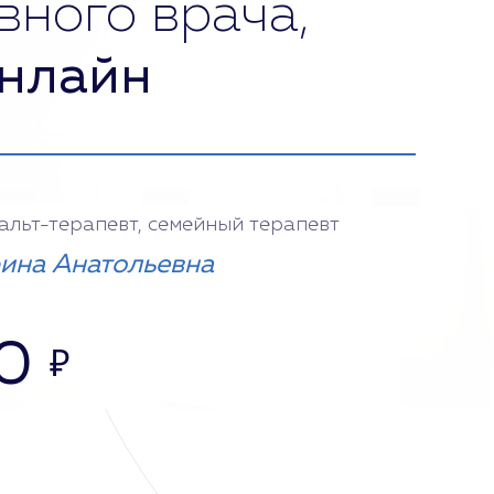
вного врача,
нлайн
тальт-терапевт, семейный терапевт
ина Анатольевна
0
₽