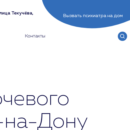
лица Текучёва,
Вызвать психиатра на дом
Контакты
очевого
е-на-Дону