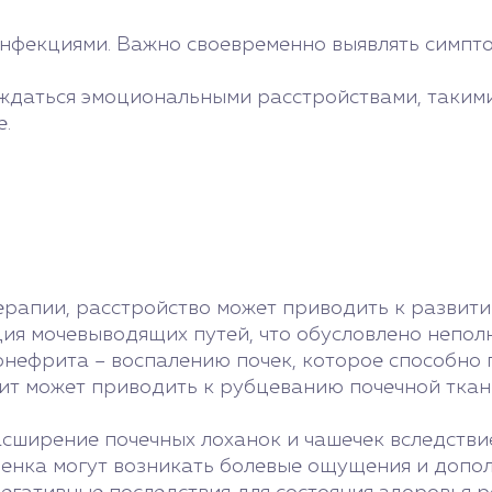
нфекциями. Важно своевременно выявлять симпто
ождаться эмоциональными расстройствами, таким
е.
ерапии, расстройство может приводить к развит
ия мочевыводящих путей, что обусловлено неполн
онефрита – воспалению почек, которое способно 
ит может приводить к рубцеванию почечной ткан
сширение почечных лоханок и чашечек вследстви
бенка могут возникать болевые ощущения и допо