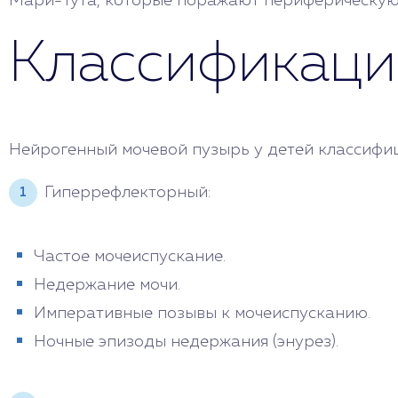
Мари-Тута, которые поражают периферическую
Классификаци
Нейрогенный мочевой пузырь у детей классифиц
Гиперрефлекторный:
Частое мочеиспускание.
Недержание мочи.
Императивные позывы к мочеиспусканию.
Ночные эпизоды недержания (энурез).