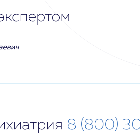
экспертом
аевич
сихиатрия
8 (800) 3