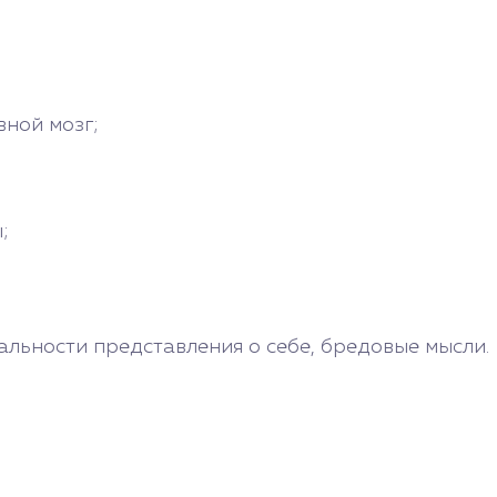
;
ной мозг;
;
альности представления о себе, бредовые мысли.