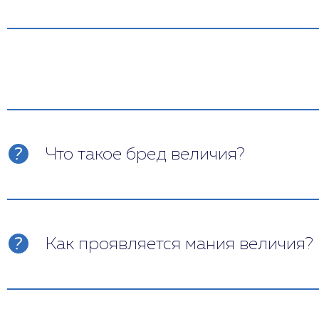
Что такое бред величия?
Мегаломания – синдром, сопровождающийс
приписывает себе качества, которые у не
принадлежит к знатному роду, что он обл
Как проявляется мания величия?
открытие, или в него кто-либо влюблен. 
Синдром оказывает влияние на мышление ч
направлены на демонстрирование собстве