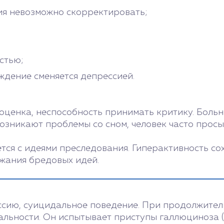
ния невозможно скорректировать;
стью;
уждение сменяется депрессией.
ценка, неспособность принимать критику. Больно
озникают проблемы со сном, человек часто просып
ется с идеями преследования. Гиперактивность со
жания бредовых идей.
ссию, суицидальное поведение. При продолжител
альности. Он испытывает приступы галлюциноза (з