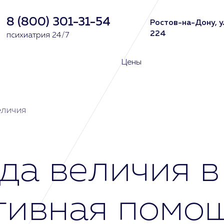
8 (800) 301-31-54
Ростов-на-Дону, у
224
психиатрия 24/7
Цены
еличия
да величия в
тивная помо