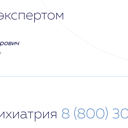
экспертом
рович
ч
сихиатрия
8 (800) 3