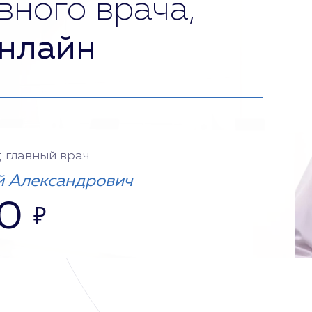
вного врача,
нлайн
, главный врач
 Александрович
0
₽