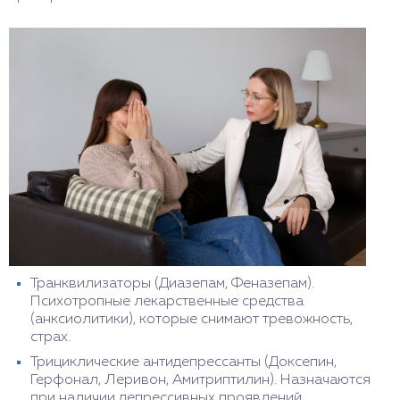
Транквилизаторы (Диазепам, Феназепам).
Психотропные лекарственные средства
(анксиолитики), которые снимают тревожность,
страх.
Трициклические антидепрессанты (Доксепин,
Герфонал, Леривон, Амитриптилин). Назначаются
при наличии депрессивных проявлений.