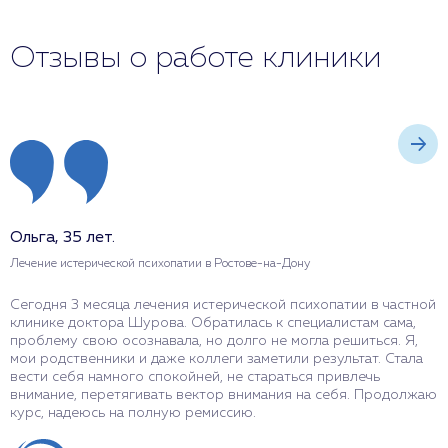
Отзывы о работе клиники
Ольга, 35 лет.
А
Лечение истерической психопатии в Ростове-на-Дону
Л
Сегодня 3 месяца лечения истерической психопатии в частной
В
клинике доктора Шурова. Обратилась к специалистам сама,
п
проблему свою осознавала, но долго не могла решиться. Я,
у
мои родственники и даже коллеги заметили результат. Стала
О
вести себя намного спокойней, не стараться привлечь
в
внимание, перетягивать вектор внимания на себя. Продолжаю
н
курс, надеюсь на полную ремиссию.
ж
м