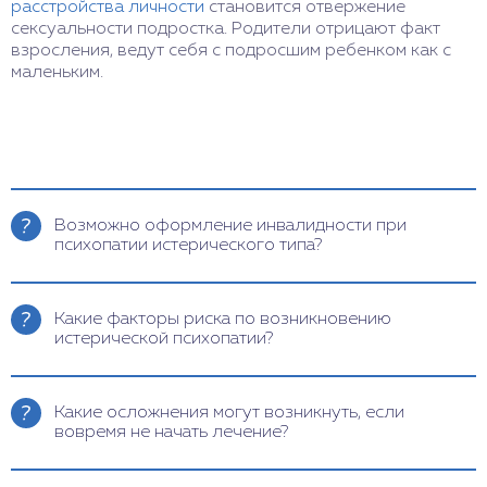
расстройства личности
становится отвержение
сексуальности подростка. Родители отрицают факт
взросления, ведут себя с подросшим ребенком как с
маленьким.
Возможно оформление инвалидности при
психопатии истерического типа?
В большинстве случаев прогноз при лечении
психопатии благоприятный. В тяжелых случаях,
Какие факторы риска по возникновению
когда состояние не удается купировать
истерической психопатии?
фармакологическими препаратами и
поддерживать психотерапевтическими методами
Основной фактор, способствующий развитию
возможно оформление инвалидности. Для
истерического типа – отношения внутри семьи.
Какие осложнения могут возникнуть, если
уточнения прогноза и обследования по
При неблагоприятный взаимоотношениях
вовремя не начать лечение?
индивидуальному случаю позвоните в клинику
формируется деструктивный тип мышления,
доктора Шурова.
закладка неверных мыслительных векторов.
Физиологические симптомы формируются в
Дополнительные факторы: