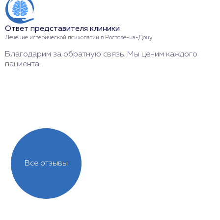
н
ж
б
Ответ представителя клиники
Лечение истерической психопатии в Ростове-на-Дону
Благодарим за обратную связь. Мы ценим каждого
пациента.
О
Л
С
с
Все отзывы