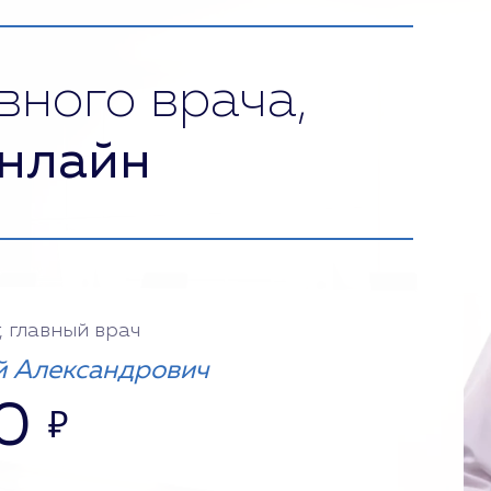
вного врача,
нлайн
, главный врач
 Александрович
0
₽