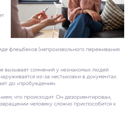
ет
виде флешбеков (непроизвольного переживания
не вызывает сомнений у незнакомых людей
наруживается из-за нестыковки в документах:
ает до «пробуждения».
ием, что происходит. Он дезориентирован,
озвращении человеку сложно приспособится к