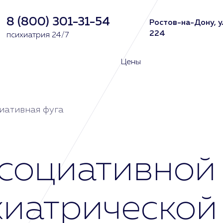
8 (800) 301-31-54
Ростов-на-Дону, у
224
психиатрия 24/7
Цены
иативная фуга
социативной 
хиатрической