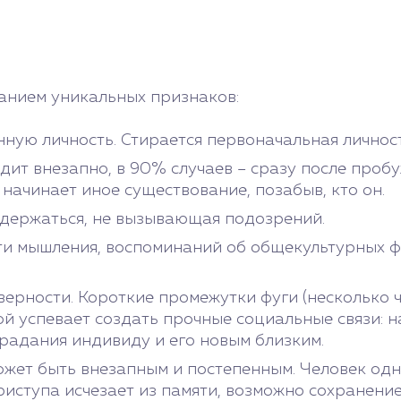
анием уникальных признаков:
ную личность. Стирается первоначальная личност
дит внезапно, в 90% случаев – сразу после проб
 начинает иное существование, позабыв, кто он.
 держаться, не вызывающая подозрений.
ти мышления, воспоминаний об общекультурных фе
ерности. Короткие промежутки фуги (несколько ч
й успевает создать прочные социальные связи: н
традания индивиду и его новым близким.
жет быть внезапным и постепенным. Человек одн
риступа исчезает из памяти, возможно сохранени