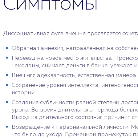
Симптомы
Попыток суицида.
Важно вовремя обратиться за помощью.
Диссоциативная фуга внешне проявляется сочет
Обратная амнезия, направленная на собствен
Переезд на новое место жительства. Происхо
чемоданы, снимает деньги в банке, уезжает и
Внешняя адекватность, естественная манера
Сохранение уровня интеллекта, интенсивнос
истории.
Создание субличности разной степени достов
урона. Во время длительного периода больно
Выход из длительного состояния причинит с
Возвращение к первоначальной личности. Мо
что было до ухода. Временной промежуток п