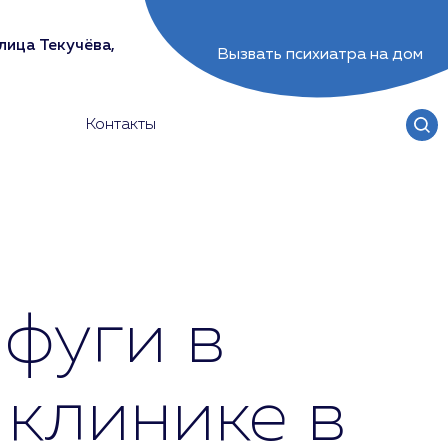
лица Текучёва,
Вызвать психиатра на дом
Контакты
фуги в
 клинике в