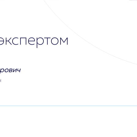
экспертом
рович
ч