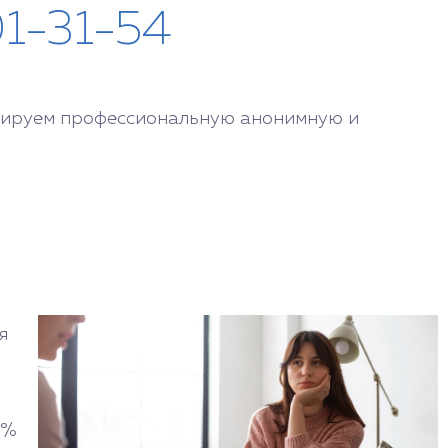
01-31-54
нтируем профессиональную анонимную и
я
2%