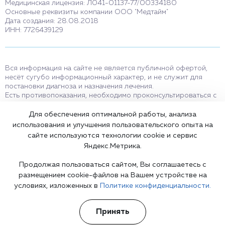
Медицинская лицензия: Л041-01137-77/00334180
Основные реквизиты компании ООО "Медтайм"
Дата создания: 28.08.2018
ИНН: 7726439129
Вся информация на сайте не является публичной офертой,
несёт сугубо информационный характер, и не служит для
постановки диагноза и назначения лечения.
Есть противопоказания, необходимо проконсультироваться с
врачом. Консультационные услуги, оказываемые по телефону,
мессенджерам и в соцсетях носят исключительно
Для обеспечения оптимальной работы, анализа
информационный характер и не являются медицинскими
использования и улучшения пользовательского опыта на
услугами.
сайте используются технологии cookie и сервис
Оставаясь на сайте вы соглашаетесь на использование cookies.
Яндекс.Метрика.
18+
Продолжая пользоваться сайтом, Вы соглашаетесь с
размещением cookie-файлов на Вашем устройстве на
условиях, изложенных в
Политике конфиденциальности.
Карта сайта
Принять
©2002-2026 Клиника доктора Шурова