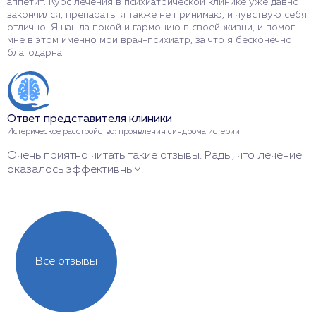
аппетит. Курс лечения в психиатрической клинике уже давно
б
закончился, препараты я также не принимаю, и чувствую себя
ж
отлично. Я нашла покой и гармонию в своей жизни, и помог
с
мне в этом именно мой врач-психиатр, за что я бесконечно
т
благодарна!
О
Ответ представителя клиники
П
Истерическое расстройство: проявления синдрома истерии
Р
Очень приятно читать такие отзывы. Рады, что лечение
Б
оказалось эффективным.
Все отзывы