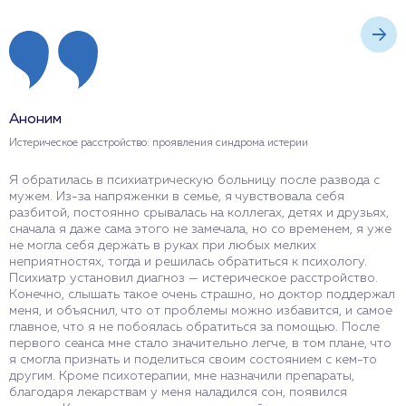
Аноним
А
Истерическое расстройство: проявления синдрома истерии
П
Я обратилась в психиатрическую больницу после развода с
У
мужем. Из-за напряженки в семье, я чувствовала себя
Б
разбитой, постоянно срывалась на коллегах, детях и друзьях,
с
сначала я даже сама этого не замечала, но со временем, я уже
п
не могла себя держать в руках при любых мелких
с
неприятностях, тогда и решилась обратиться к психологу.
п
Психиатр установил диагноз — истерическое расстройство.
б
Конечно, слышать такое очень страшно, но доктор поддержал
п
меня, и объяснил, что от проблемы можно избавится, и самое
с
главное, что я не побоялась обратиться за помощью. После
о
первого сеанса мне стало значительно легче, в том плане, что
п
я смогла признать и поделиться своим состоянием с кем-то
у
другим. Кроме психотерапии, мне назначили препараты,
к
благодаря лекарствам у меня наладился сон, появился
н