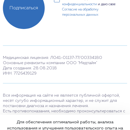
конфиденциальности
и даю свое
Подписаться
Согласие на обработку
персональных данных
Медицинская лицензия: Л041-01137-77/00334180
Основные реквизиты компании ООО "Медтайм"
Дата создания: 28.08.2018
ИНН: 7726439129
Вся информация на сайте не является публичной офертой,
несёт сугубо информационный характер, и не служит для
постановки диагноза и назначения лечения.
Есть противопоказания, необходимо проконсультироваться с
врачом. Консультационные услуги, оказываемые по телефону,
мессенджерам и в соцсетях носят исключительно
Для обеспечения оптимальной работы, анализа
информационный характер и не являются медицинскими
использования и улучшения пользовательского опыта на