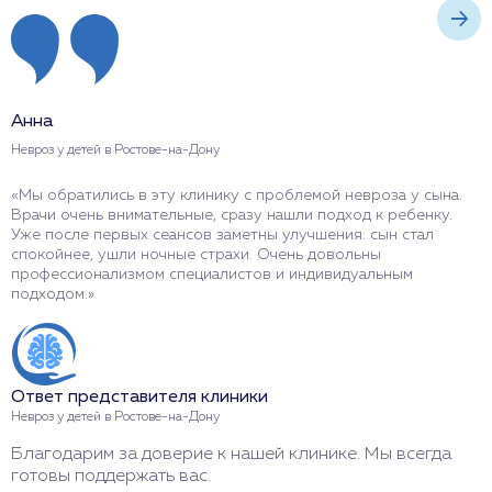
Анна
М
Невроз у детей в Ростове-на-Дону
Н
«Мы обратились в эту клинику с проблемой невроза у сына.
«
Врачи очень внимательные, сразу нашли подход к ребенку.
к
Уже после первых сеансов заметны улучшения: сын стал
Л
спокойнее, ушли ночные страхи. Очень довольны
в
профессионализмом специалистов и индивидуальным
Б
подходом.»
О
Ответ представителя клиники
Н
Невроз у детей в Ростове-на-Дону
С
Благодарим за доверие к нашей клинике. Мы всегда
г
готовы поддержать вас.