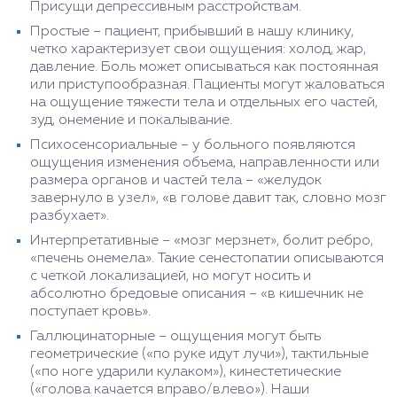
Присущи депрессивным расстройствам.
Простые – пациент, прибывший в нашу клинику,
четко характеризует свои ощущения: холод, жар,
давление. Боль может описываться как постоянная
или приступообразная. Пациенты могут жаловаться
на ощущение тяжести тела и отдельных его частей,
зуд, онемение и покалывание.
Психосенсориальные – у больного появляются
ощущения изменения объема, направленности или
размера органов и частей тела – «желудок
завернуло в узел», «в голове давит так, словно мозг
разбухает».
Интерпретативные – «мозг мерзнет», болит ребро,
«печень онемела». Такие сенестопатии описываются
с четкой локализацией, но могут носить и
абсолютно бредовые описания – «в кишечник не
поступает кровь».
Галлюцинаторные – ощущения могут быть
геометрические («по руке идут лучи»), тактильные
(«по ноге ударили кулаком»), кинестетические
(«голова качается вправо/влево»). Наши