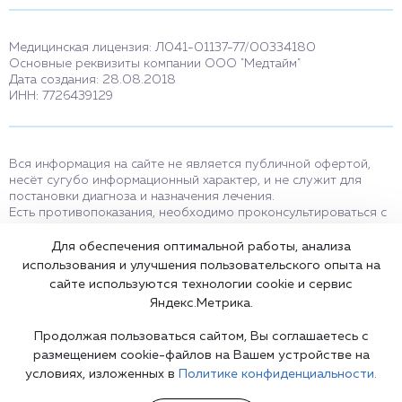
Медицинская лицензия: Л041-01137-77/00334180
Основные реквизиты компании ООО "Медтайм"
Дата создания: 28.08.2018
ИНН: 7726439129
Вся информация на сайте не является публичной офертой,
несёт сугубо информационный характер, и не служит для
постановки диагноза и назначения лечения.
Есть противопоказания, необходимо проконсультироваться с
врачом. Консультационные услуги, оказываемые по телефону,
мессенджерам и в соцсетях носят исключительно
Для обеспечения оптимальной работы, анализа
информационный характер и не являются медицинскими
использования и улучшения пользовательского опыта на
услугами.
сайте используются технологии cookie и сервис
Оставаясь на сайте вы соглашаетесь на использование cookies.
Яндекс.Метрика.
18+
Продолжая пользоваться сайтом, Вы соглашаетесь с
размещением cookie-файлов на Вашем устройстве на
условиях, изложенных в
Политике конфиденциальности.
Карта сайта