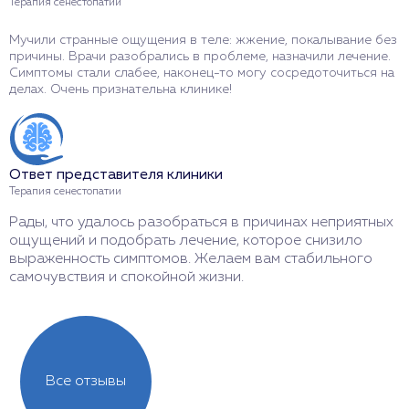
Терапия сенестопатии
Т
Мучили странные ощущения в теле: жжение, покалывание без
Ч
причины. Врачи разобрались в проблеме, назначили лечение.
в
Симптомы стали слабее, наконец-то могу сосредоточиться на
п
делах. Очень признательна клинике!
к
Ответ представителя клиники
О
Терапия сенестопатии
Т
Рады, что удалось разобраться в причинах неприятных
Б
ощущений и подобрать лечение, которое снизило
м
выраженность симптомов. Желаем вам стабильного
о
самочувствия и спокойной жизни.
Ж
Все отзывы