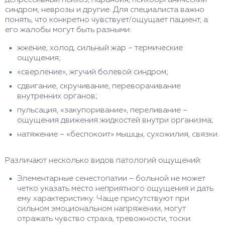
депрессивный психоз, паранойя, психоорганический
синдром, неврозы и другие. Для специалиста важно
понять, что конкретно чувствует/ощущает пациент, а
его жалобы могут быть разными:
жжение, холод, сильный жар – термические
ощущения;
«сверление», жгучий болевой синдром;
сдвигание, скручивание, переворачивание
внутренних органов;
пульсация, «закупоривание», переливание –
ощущения движения жидкостей внутри организма;
натяжение – «беспокоит» мышцы, сухожилия, связки.
Различают несколько видов патологий ощущений:
Элементарные сенестопатии – больной не может
четко указать место неприятного ощущения и дать
ему характеристику. Чаще присутствуют при
сильном эмоциональном напряжении, могут
отражать чувство страха, тревожности, тоски.