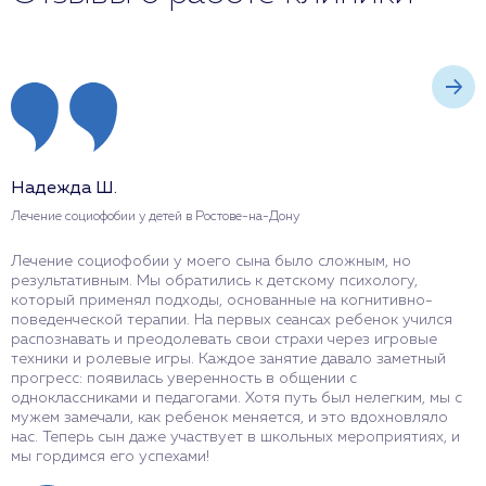
Надежда Ш.
Г
Лечение социофобии у детей в Ростове-на-Дону
Л
Лечение социофобии у моего сына было сложным, но
П
результативным. Мы обратились к детскому психологу,
н
который применял подходы, основанные на когнитивно-
п
поведенческой терапии. На первых сеансах ребенок учился
п
распознавать и преодолевать свои страхи через игровые
в
техники и ролевые игры. Каждое занятие давало заметный
и
прогресс: появилась уверенность в общении с
о
одноклассниками и педагогами. Хотя путь был нелегким, мы с
р
мужем замечали, как ребенок меняется, и это вдохновляло
д
нас. Теперь сын даже участвует в школьных мероприятиях, и
мы гордимся его успехами!