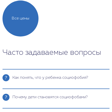
Все цены
Часто задаваемые вопросы
Как понять, что у ребенка социофобия?
Симптомы социофобии могут варьироваться от
легкой тревожности до серьезных панических
Почему дети становятся социофобами?
атак. Основными признаками — беспокойство о
том, как воспринимают окружающие, страх
Социофобия обусловлена сочетанием
публичных выступлений потливость, учащенное