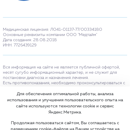
Медицинская лицензия: Л041-01137-77/00334180
Основные реквизиты компании ООО "Медтайм"
Дата создания: 28.08.2018
ИНН: 7726439129
Вся информация на сайте не является публичной офертой,
несёт сугубо информационный характер, и не служит для
постановки диагноза и назначения лечения.
Есть противопоказания, необходимо проконсультироваться с
врачом. Консультационные услуги, оказываемые по телефону,
мессенджерам и в соцсетях носят исключительно
Для обеспечения оптимальной работы, анализа
информационный характер и не являются медицинскими
использования и улучшения пользовательского опыта на
услугами.
сайте используются технологии cookie и сервис
Оставаясь на сайте вы соглашаетесь на использование cookies.
Яндекс.Метрика.
18+
Продолжая пользоваться сайтом, Вы соглашаетесь с
размещением cookie-файлов на Вашем устройстве на