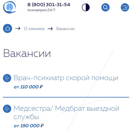
8 (800) 301-31-54
психиатрия 24/7
О клинике
Вакансии
Вакансии
Врач-психиатр скорой помощи
от 110 000
₽
Мы приглашаем в нашу команду ответственного,
внимательного и квалифицированного врача-
Медсестра/ Медбрат выездной
психиатра скорой помощи.
службы
Обязанности:
от 190 000
₽
Оказание медицинской психиатрической помощи