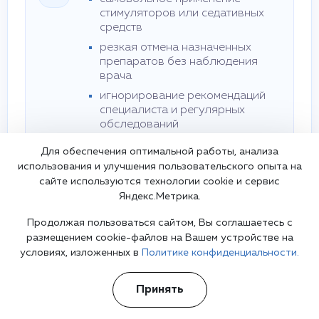
стимуляторов или седативных
средств
резкая отмена назначенных
препаратов без наблюдения
врача
игнорирование рекомендаций
специалиста и регулярных
обследований
попытка «самоорганизации» без
Для обеспечения оптимальной работы, анализа
профессиональных методик
использования и улучшения пользовательского опыта на
сайте используются технологии cookie и сервис
Яндекс.Метрика.
Преимущества обращения к
специалисту
Продолжая пользоваться сайтом, Вы соглашаетесь с
точная диагностика и исключение других
размещением cookie-файлов на Вашем устройстве на
психических и неврологических нарушений
условиях, изложенных в
Политике конфиденциальности.
индивидуальный план терапии с учетом
возраста, образа жизни и выраженности
Принять
симптомов
контроль побочных эффектов и