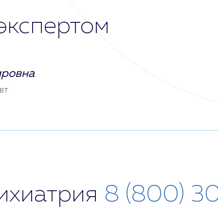
экспертом
ировна
вт
сихиатрия
8 (800) 3