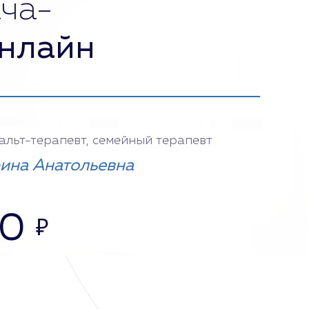
ча-
нлайн
тальт-терапевт, семейный терапевт
ина Анатольевна
00
₽