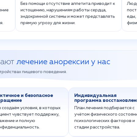
Без помощи отсутствие аппетита приводит к
Людя
ение
истощению, нарушениям работы сердца,
пост
эндокринной системы и может представлять
еды,
я.
прямую угрозу для жизни.
физи
рают
лечение анорексии у нас
тройствах пищевого поведения.
ктичное и безопасное
Индивидуальная
бращение
программа восстановлен
 создаём условия, в которых
План лечения подбирается с
циент чувствует поддержку,
учётом физического состояни
ажение и полную
психологических факторов и
нфиденциальность.
стадии расстройства.