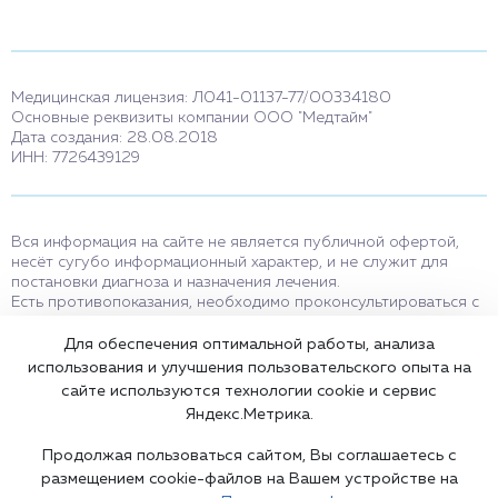
Медицинская лицензия: Л041-01137-77/00334180
Основные реквизиты компании ООО "Медтайм"
Дата создания: 28.08.2018
ИНН: 7726439129
Вся информация на сайте не является публичной офертой,
несёт сугубо информационный характер, и не служит для
постановки диагноза и назначения лечения.
Есть противопоказания, необходимо проконсультироваться с
врачом. Консультационные услуги, оказываемые по телефону,
мессенджерам и в соцсетях носят исключительно
Для обеспечения оптимальной работы, анализа
информационный характер и не являются медицинскими
использования и улучшения пользовательского опыта на
услугами.
сайте используются технологии cookie и сервис
Оставаясь на сайте вы соглашаетесь на использование cookies.
Яндекс.Метрика.
18+
Продолжая пользоваться сайтом, Вы соглашаетесь с
размещением cookie-файлов на Вашем устройстве на