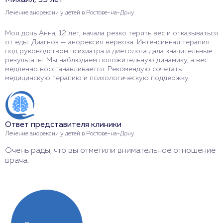
Михаил, 35 лет
О
Лечение анорексии у детей в Ростове-на-Дону
Л
Моя дочь Анна, 12 лет, начала резко терять вес и отказываться
К
от еды. Диагноз — анорексия нервоза. Интенсивная терапия
в
под руководством психиатра и диетолога дала значительные
д
результаты. Мы наблюдаем положительную динамику, а вес
в
медленно восстанавливается. Рекомендую сочетать
И
медицинскую терапию и психологическую поддержку.
в
Ответ представителя клиники
О
Лечение анорексии у детей в Ростове-на-Дону
Л
Очень рады, что вы отметили внимательное отношение
С
врача.
с