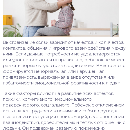
Если вы заметили у вашего ребенка похожие
симптомы, необходимо обратиться к специалисту
за помощью. Расстройства привязанности
поддаются коррекции с помощью психотерапии и
налаживания семейных отношений.
Выстраивание связи зависит от качества и количества
контактов, общения и игрового взаимодействия между
ними. Если данные потребности не удовлетворяются
или удовлетворяются неправильно, ребенок не может
развить нормальную связь с родителями. Вместо этого
формируется ненормальная или нарушенная
привязанность, выраженная в виде отсутствия или
избыточности эмоциональной реактивности к людям.
Такие факторы влияют на развитие всех аспектов
психики: когнитивного, эмоционального,
поведенческого, социального. Ребенок с отклонением
испытывает трудности в понимании себя и других, в
выражении и регуляции своих эмоций, в установлении
взаимодействия, доверительных и теплых отношений с
людьми. Он подвержен развитию психических