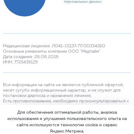
персональных данных
Медицинская лицензия: Л041-01137-77/00334180
Основные реквизиты компании ООО "Медтайм"
Дата создания: 28.08.2018
ИНН: 7726439129
Вся информация на сайте не является публичной офертой,
несёт сугубо информационный характер, и не служит для
постановки диагноза и назначения лечения.
Есть противопоказания, необходимо проконсультироваться с
врачом. Консультационные услуги, оказываемые по телефону,
мессенджерам и в соцсетях носят исключительно
Для обеспечения оптимальной работы, анализа
информационный характер и не являются медицинскими
использования и улучшения пользовательского опыта на
услугами.
сайте используются технологии cookie и сервис
Оставаясь на сайте вы соглашаетесь на использование cookies.
Яндекс.Метрика.
18+