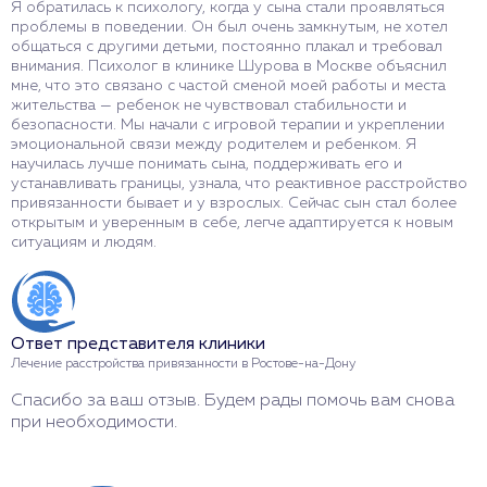
Я обратилась к психологу, когда у сына стали проявляться
М
проблемы в поведении. Он был очень замкнутым, не хотел
б
общаться с другими детьми, постоянно плакал и требовал
р
внимания. Психолог в клинике Шурова в Москве объяснил
ч
мне, что это связано с частой сменой моей работы и места
д
жительства — ребенок не чувствовал стабильности и
с
безопасности. Мы начали с игровой терапии и укреплении
з
эмоциональной связи между родителем и ребенком. Я
г
научилась лучше понимать сына, поддерживать его и
П
устанавливать границы, узнала, что реактивное расстройство
у
привязанности бывает и у взрослых. Сейчас сын стал более
с
открытым и уверенным в себе, легче адаптируется к новым
ситуациям и людям.
О
Л
Ответ представителя клиники
Б
Лечение расстройства привязанности в Ростове-на-Дону
с
Спасибо за ваш отзыв. Будем рады помочь вам снова
при необходимости.