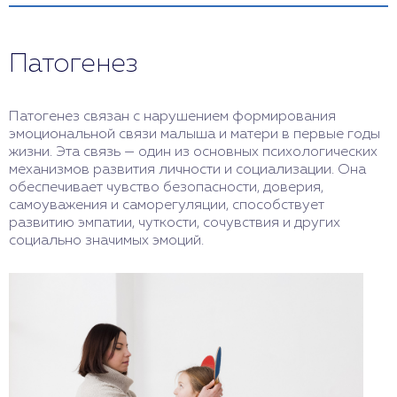
Существуют разные типы привязанности:
безопасная, избегающая, тревожная и
дезорганизованная. У детей с подобным
Патогенез
диагнозом чаще всего наблюдается
дезорганизованная привязанность, которая
характеризуется следующими признаками:
Патогенез связан с нарушением формирования
неустойчивость в проявлении эмоций и
эмоциональной связи малыша и матери в первые годы
поведения по отношению к родителям или
жизни. Эта связь — один из основных психологических
опекунам: дети то проявляют интерес и ласку,
механизмов развития личности и социализации. Она
то отвергают их или боятся их;
обеспечивает чувство безопасности, доверия,
неумение устанавливать доверительные
самоуважения и саморегуляции, способствует
отношения с другими людьми, особенно со
развитию эмпатии, чуткости, сочувствия и других
сверстниками;
социально значимых эмоций.
низкая самооценка и чувство вины за свои
проблемы;
склонность к агрессии, саморазрушению или
пассивности;
отсутствие эмпатии и сочувствия к другим;
сложности в обучении и развитии.