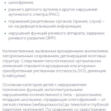
шизофрении;
раннего детского аутизма и других нарушений
аутического спектра (РАС);
поражений рецептивных органов (зрения, слуха) –
из-за дефицита внешней информации;
нарушений функций речевого аппарата, задержки
речевого развития (ЗРР).
Количественные, вызванные врожденными аномалиями,
заторможенным созреванием, дегенерацией мозговых
структур. Следствием патологических органических
изменений становится врожденная или вторично
приобретенная умственная отсталость (УО), деменция
(слабоумие).
Основная категория детей с недоразвитием
психических функций, интеллектуальными
нарушениями количественного типа – дошкольники,
младшие школьники, страдающие олигофренией — от
легкой степени (имбецильность) до тяжелой и глубокой
(идиотизм, кретинизм). По сравнению со сверстниками,