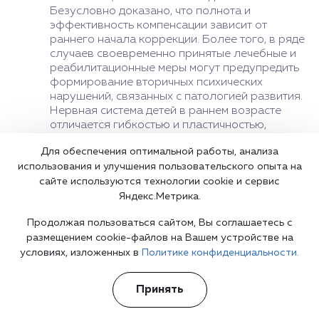
Безусловно доказано, что полнота и
эффективность компенсации зависит от
раннего начала коррекции. Более того, в ряде
случаев своевременно принятые лечебные и
реабилитационные меры могут предупредить
формирование вторичных психических
нарушений, связанных с патологией развития.
Нервная система детей в раннем возрасте
отличается гибкостью и пластичностью,
быстрой реакцией на терапевтические
Для обеспечения оптимальной работы, анализа
воздействия. Исходя из этих особенностей
использования и улучшения пользовательского опыта на
детской психологии, необходимо проводить
систематический мониторинг темпа
сайте используются технологии cookie и сервис
ментального развития детей. Постоянный
Яндекс.Метрика.
контроль позволяет своевременно выявить
Продолжая пользоваться сайтом, Вы соглашаетесь с
аномалии онтогенеза и начать
размещением cookie-файлов на Вашем устройстве на
компенсирующее лечение как можно раньше».
условиях, изложенных в
Политике конфиденциальности.
Принять
Цены