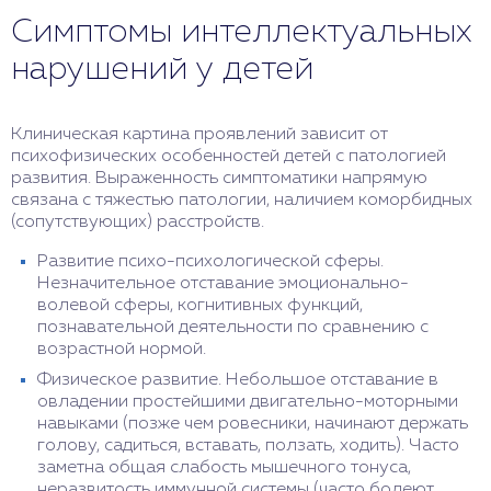
«догнать» сверстников удается к старшему
Симптомы интеллектуальных
дошкольному, младшему школьному возрасту.
в 2 года – трудности с удержанием внимания,
Возможно обучение в школах общего профиля
отсутствие реакции на обращение, незнание
нарушений у детей
или коррекционных классах (с упрощенной
собственного имени;
программой). При более позднем начале детям с
в 3 года – словарный запас менее 20 слов,
ИН, ЗПР требуется длительное лечение, обучение
отсутствие связной речи, однотипная игровая
Клиническая картина проявлений зависит от
в специализированных коррекционных классах.
деятельность, проблемы с запоминанием
психофизических особенностей детей с патологией
названий предметов, явлений, быстрая
развития. Выраженность симптоматики напрямую
утомляемость.
связана с тяжестью патологии, наличием коморбидных
(сопутствующих) расстройств.
Развитие психо-психологической сферы.
Незначительное отставание эмоционально-
волевой сферы, когнитивных функций,
познавательной деятельности по сравнению с
возрастной нормой.
Физическое развитие. Небольшое отставание в
овладении простейшими двигательно-моторными
навыками (позже чем ровесники, начинают держать
голову, садиться, вставать, ползать, ходить). Часто
заметна общая слабость мышечного тонуса,
неразвитость иммунной системы (часто болеют,