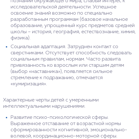
познании окружающего мира, слабый интерес к
исследовательской деятельности. Успешное
освоение знаний возможно по специально
разработанным программам (базовое начальное
образование, упрощенный курс предметов средней
школы – история, география, естествознание, химия,
физика).
Социальная адаптация. Затруднен контакт со
сверстниками. Отсутствует способность следовать
социальным правилам, нормам. Часто развита
привязанность ко взрослым или старшим детям
(выбор «наставника»), появляется сильное
стремление к подражанию, отмечается
«кумиризация».
Характерные черты детей с умеренными
интеллектуальными нарушениями.
Развитие психо-психологической сферы.
Выраженное отставание от возрастной нормы
сформированности когнитивной, эмоционально-
волевой, координационно-моторной сферы.