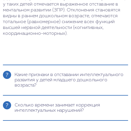
у таких детей отмечается выраженное отставание в
ментальном развитии (ЗПР). Отклонения становятся
видны в раннем дошкольном возрасте, отмечаются
тотальное (равномерное) снижение всех функций
высшей нервной деятельности (когнитивных,
координационно-моторных).
Какие признаки в отставании интеллектуального
развития у детей младшего дошкольного
возраста?
Родителя необходимо обратить внимание и
своевременно показать ребенка к врачу, если
Сколько времени занимает коррекция
замечены следующие симптомы:
интеллектуальных нарушений?
в 1 год – позднее (по сравнению со
сверстниками) формирование двигательных
При легкой степени отклонений, своевременно
навыков, плохая координация, слабая
начатом лечении, в большинстве случаев
эмоциональность;