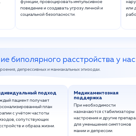
.
функции, провоцировать импульсивное
нару
поведение и создавать угрозу личной и
или 
социальной безопасности.
рабо
ие биполярного расстройства у нас
роения, депрессивных и маниакальных эпизодах.
ндивидуальный подход
Медикаментозная
поддержка
ждый пациент получает
При необходимости
рсонализированный план
назначаются стабилизаторы
рапии с учётом частоты
настроения и другие препар
изодов, сопутствующих
для уменьшения симптомов
сстройств и образа жизни.
мании и депрессии.