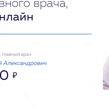
вного врача,
нлайн
, главный врач
 Александрович
00
₽