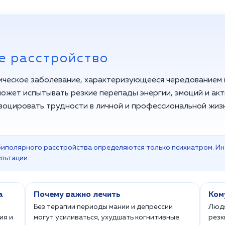
е расстройство
ическое заболевание, характеризующееся чередованием
может испытывать резкие перепады энергии, эмоций и акт
воцировать трудности в личной и профессиональной жиз
 биполярного расстройства определяются только психиатром. 
ультации.
а
Почему важно лечить
Ком
Без терапии периоды мании и депрессии
Людя
ия и
могут усиливаться, ухудшать когнитивные
резк