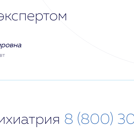
экспертом
ировна
вт
сихиатрия
8 (800) 3