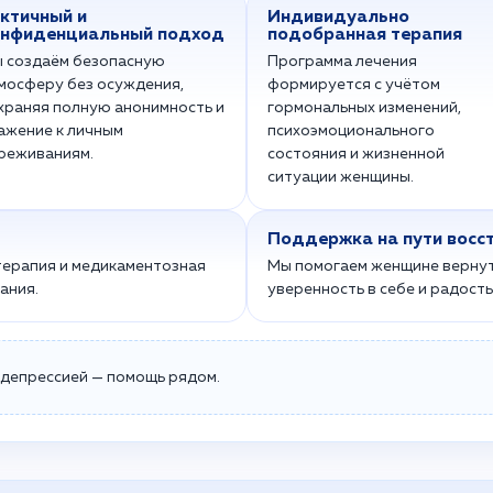
ктичный и
Индивидуально
нфиденциальный подход
подобранная терапия
 создаём безопасную
Программа лечения
мосферу без осуждения,
формируется с учётом
храняя полную анонимность и
гормональных изменений,
ажение к личным
психоэмоционального
реживаниям.
состояния и жизненной
ситуации женщины.
Поддержка на пути восс
ерапия и медикаментозная
Мы помогаем женщине вернут
ания.
уверенность в себе и радость
 депрессией — помощь рядом.