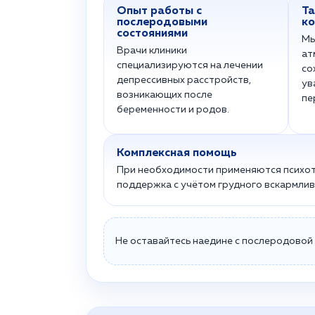
Опыт работы с
Та
послеродовыми
ко
состояниями
Мы
Врачи клиники
ат
специализируются на лечении
со
депрессивных расстройств,
ув
возникающих после
пе
беременности и родов.
Комплексная помощь
При необходимости применяются психот
поддержка с учётом грудного вскармлив
Не оставайтесь наедине с послеродовой