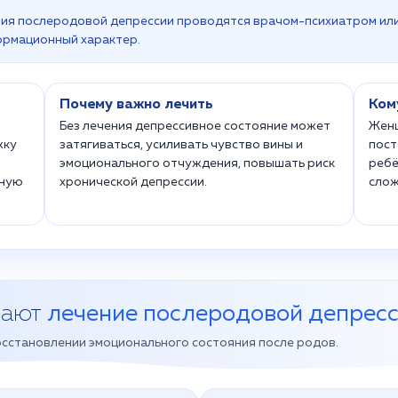
ния послеродовой депрессии проводятся врачом-психиатром ил
ормационный характер.
Почему важно лечить
Ком
Без лечения депрессивное состояние может
Женщ
жку
затягиваться, усиливать чувство вины и
пост
эмоционального отчуждения, повышать риск
ребё
сную
хронической депрессии.
слож
рают
лечение послеродовой депресс
сстановлении эмоционального состояния после родов.