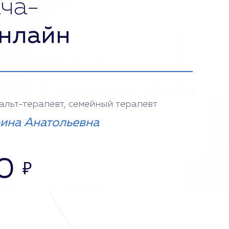
ча-
нлайн
тальт-терапевт, семейный терапевт
ина Анатольевна
0
₽