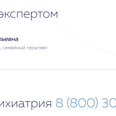
экспертом
льевна
т, семейный терапевт
сихиатрия
8 (800) 3