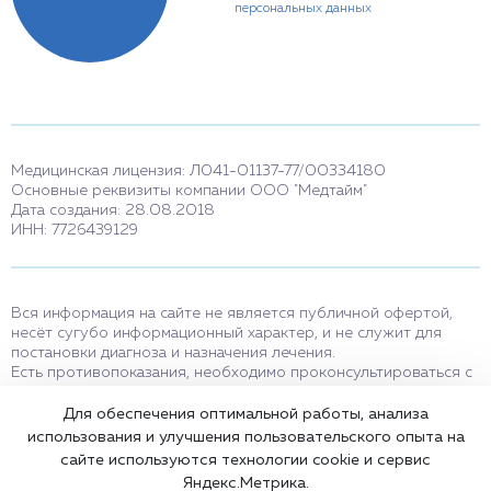
персональных данных
Медицинская лицензия: Л041-01137-77/00334180
Основные реквизиты компании ООО "Медтайм"
Дата создания: 28.08.2018
ИНН: 7726439129
Вся информация на сайте не является публичной офертой,
несёт сугубо информационный характер, и не служит для
постановки диагноза и назначения лечения.
Есть противопоказания, необходимо проконсультироваться с
врачом. Консультационные услуги, оказываемые по телефону,
мессенджерам и в соцсетях носят исключительно
Для обеспечения оптимальной работы, анализа
информационный характер и не являются медицинскими
использования и улучшения пользовательского опыта на
услугами.
сайте используются технологии cookie и сервис
Оставаясь на сайте вы соглашаетесь на использование cookies.
Яндекс.Метрика.