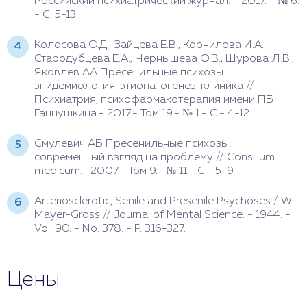
Российский психиатрический журнал. - 2017. - № 6.
- С. 5-13.
Колосова О.Д., Зайцева Е.В., Корнилова И.А.,
Стародубцева Е.А., Чернышева О.В., Шурова Л.В.,
Яковлев АА Пресенильные психозы:
эпидемиология, этиопатогенез, клиника //
Психиатрия, психофармакотерапия имени ПБ
Ганнушкина.- 2017.- Том 19.- № 1.- С.- 4-12.
Смулевич АБ Пресенильные психозы:
современный взгляд на проблему // Consilium
medicum.- 2007.- Том 9.- № 11.- С.- 5-9.
Arteriosclerotic, Senile and Presenile Psychoses / W.
Mayer-Gross // Journal of Mental Science. - 1944. -
Vol. 90. - No. 378. - P. 316-327.
Цены