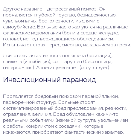
Другое название – депрессивный психоз. Он
проявляется глубокой грустью, безнадежностью,
чувством вины, бесполезности, мыслями о
самоубийстве. Больные часто жалуются на различные
физические недомогания (боли в сердце, желудке,
голове), не подтверждающиеся обследованием.
Испытывают страх перед смертью, наказанием за грехи.
Двигательная активность повышена (ажитация),
снижена (ингибиция), сон нарушен (бессонница,
гиперсомния). Аппетит уменьшен (отсутствует).
Инволюционный параноид
Проявляется бредовым психозом паранойяльной,
парафренной структур. Больные строят
систематизированный бред преследования, ревности,
отравления, величия. Бред обусловлен какими-то
реальными событиями (изменой супруга, увольнением
с работы, конфликтом с соседями), которые
искажаются, приобретают фантастический характер.