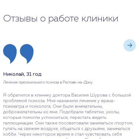
Отзывы о работе клиники
Николай, 31 год
М
Лечение пресенильного психоза в Ростове-на-Дону
Л
Я обратился в клинику доктора Василия Шурова с большой
М
проблемой психоза. Мне назначили лечение у врача-
н
психиатра и психолога. Они были внимательны,
в
доброжелательны ко мне. Подобрали таблетки, уколы,
п
которые помогли успокоиться, перестать видеть
с
галлюцинации. Они также посоветовали заниматься спортом,
б
гулять на свежем воздухе, общаться с друзьями, заниматься
с
хобби. Через некоторое время я стал чувствовать себя