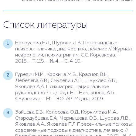
Список литературы
Белоусова Е.Д., Шурова Л.В. Пресенильные
психозы: клиника, диагностика, лечение // Журнал
неврологии, психиатрии им. С.С. Корсакова. -
2018. - Т. 118. - № 4. - С. 4-10.
Гуревич М.И., Коркина М.В., Краснов В.Н.,
Лебедева А.В., Смулевич А.Б., Шмуклер А.Б.,
Яковлев А.А. Психиатрия: национальное
руководство / под ред. Н.Г. Незнанова, А.Б.
Смулевича. - М.: ГЭОТАР-Медиа, 2019.
Зайцева Е.В., Колосова О.Д., Корнилова И.А.,
Стародубцева Е.А., Чернышева О.В., Шурова Л.В.,
Яковлев А.А., Яковлев ПЛ Пресенильные психозы:
современные подходы к диагностике, лечению //