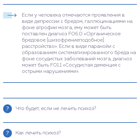
Если у человека отмечаются проявления в
виде депрессии с бредом, галлюцинациями на
фоне атрофии мозга, ему может быть
поставлен диагноз F06.0 «Органическое
бредовое [шизофрениеподобное]
расстройство». Если в виде паранойи с
образованием систематизированного бреда на
фоне сосудистых заболеваний мозга, диагноз
может быть F01.1 «Сосудистая деменция с
острыми нарушениями».
Что будет, если не лечить психоз?
Психоз – это психическая болезнь, когда человек
видит, слышит, думает то, чего нет на самом деле.
Как лечить психоз?
Все психозы делают человека несчастным и