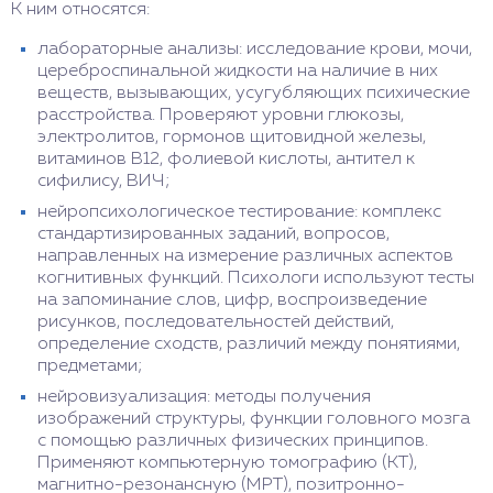
К ним относятся:
лабораторные анализы: исследование крови, мочи,
цереброспинальной жидкости на наличие в них
веществ, вызывающих, усугубляющих психические
расстройства. Проверяют уровни глюкозы,
электролитов, гормонов щитовидной железы,
витаминов В12, фолиевой кислоты, антител к
сифилису, ВИЧ;
нейропсихологическое тестирование: комплекс
стандартизированных заданий, вопросов,
направленных на измерение различных аспектов
когнитивных функций. Психологи используют тесты
на запоминание слов, цифр, воспроизведение
рисунков, последовательностей действий,
определение сходств, различий между понятиями,
предметами;
нейровизуализация: методы получения
изображений структуры, функции головного мозга
с помощью различных физических принципов.
Применяют компьютерную томографию (КТ),
магнитно-резонансную (МРТ), позитронно-