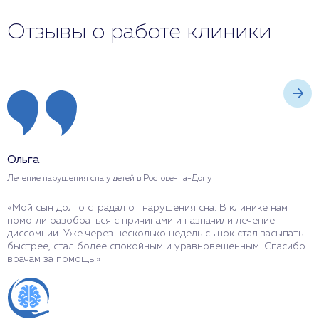
Отзывы о работе клиники
Ольга
А
Лечение нарушения сна у детей в Ростове-на-Дону
Л
«Мой сын долго страдал от нарушения сна. В клинике нам
«
помогли разобраться с причинами и назначили лечение
н
диссомнии. Уже через несколько недель сынок стал засыпать
п
быстрее, стал более спокойным и уравновешенным. Спасибо
н
врачам за помощь!»
М