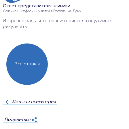
Ответ представителя клиники
О
Лечение шизофрении у детей в Ростове-на-Дону
Л
Искренне рады, что терапия принесла ощутимые
Б
результаты.
Все отзывы
Детская психиатрия
Поделиться