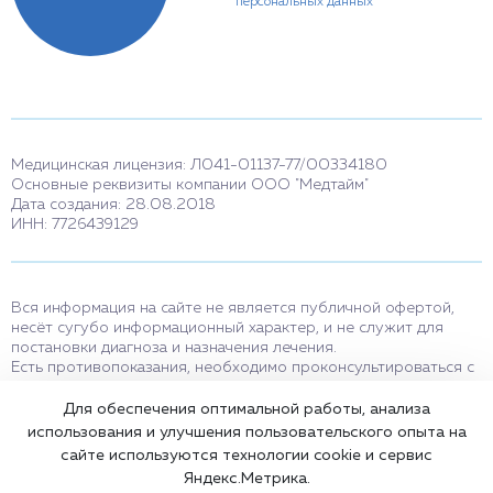
персональных данных
Медицинская лицензия: Л041-01137-77/00334180
Основные реквизиты компании ООО "Медтайм"
Дата создания: 28.08.2018
ИНН: 7726439129
Вся информация на сайте не является публичной офертой,
несёт сугубо информационный характер, и не служит для
постановки диагноза и назначения лечения.
Есть противопоказания, необходимо проконсультироваться с
врачом. Консультационные услуги, оказываемые по телефону,
мессенджерам и в соцсетях носят исключительно
Для обеспечения оптимальной работы, анализа
информационный характер и не являются медицинскими
использования и улучшения пользовательского опыта на
услугами.
сайте используются технологии cookie и сервис
Оставаясь на сайте вы соглашаетесь на использование cookies.
Яндекс.Метрика.
18+