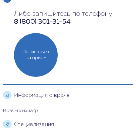
Либо запишитесь по телефону
Понедельник
Выходной
8 (800) 301-31-54
Вторник
12:00 - 19:00
Среда
Выходной
Записаться
Четверг
12:00 - 18:00
на прием
Пятница
10:00 - 18:00
Суббота
12:00 - 18:00
а
Информация о враче
Воскресенье
11:00 - 17:00
Врач-психиатр
б
Специализация