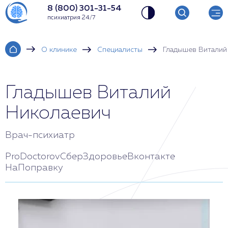
8 (800) 301-31-54
психиатрия 24/7
О клинике
Специалисты
Гладышев Виталий
Гладышев Виталий
Николаевич
Врач-психиатр
ProDoctorov
СберЗдоровье
Вконтакте
НаПоправку