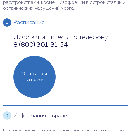
расстройствами, кроме шизофрении в острой стадии и
органических нарушений мозга.
Расписание
Либо запишитесь по телефону
Понедельник
13:00 - 19:00
8 (800) 301-31-54
Вторник
11:00 - 18:00
Среда
11:00 - 19:00
Записаться
Четверг
12:00 - 20:00
на прием
Пятница
Выходной
Суббота
Выходной
а
Информация о враче
Воскресенье
11:00 - 17:00
Шурова Екатерина Анатольевна - врач нарколог, стаж