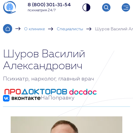
8 (800) 301-31-54
психиатрия 24/7
О клинике
Специалисты
Шуров Василий А
Шуров Василий
Александрович
Психиатр, нарколог, главный врач
НаПоправку