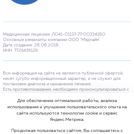
Медицинская лицензия: Л041-01137-77/00334180
Основные реквизиты компании ООО "Медтайм"
Дата создания: 28.08.2018
ИНН: 7726439129
Вся информация на сайте не является публичной офертой,
несёт сугубо информационный характер, и не служит для
постановки диагноза и назначения лечения.
Есть противопоказания, необходимо проконсультироваться с
врачом. Консультационные услуги, оказываемые по телефону,
мессенджерам и в соцсетях носят исключительно
Для обеспечения оптимальной работы, анализа
информационный характер и не являются медицинскими
использования и улучшения пользовательского опыта на
услугами.
сайте используются технологии cookie и сервис
Оставаясь на сайте вы соглашаетесь на использование cookies.
Яндекс.Метрика.
18+
Продолжая пользоваться сайтом, Вы соглашаетесь с