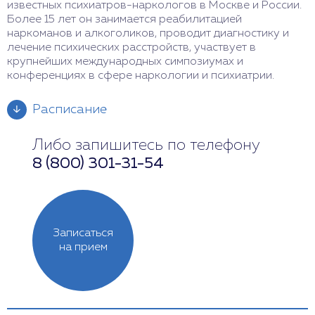
известных психиатров-наркологов в Москве и России.
Более 15 лет он занимается реабилитацией
наркоманов и алкоголиков, проводит диагностику и
лечение психических расстройств, участвует в
крупнейших международных симпозиумах и
конференциях в сфере наркологии и психиатрии.
Расписание
Либо запишитесь по телефону
Понедельник
11:00 - 19:00
8 (800) 301-31-54
Вторник
Выходной
Среда
13:00 - 19:00
Записаться
Четверг
10:00 - 16:00
на прием
Пятница
Выходной
Суббота
10:00 - 16:00