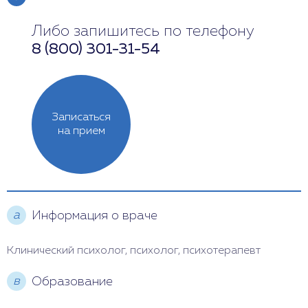
Либо запишитесь по телефону
Понедельник
12:00 - 20:00
8 (800) 301-31-54
Вторник
Выходной
Среда
12:00 - 20:00
Записаться
Четверг
12:00 - 19:00
на прием
Пятница
13:00 - 20:00
Суббота
9:00 - 17:00
а
Информация о враче
Воскресенье
Выходной
Клинический психолог, психолог, психотерапевт
в
Образование