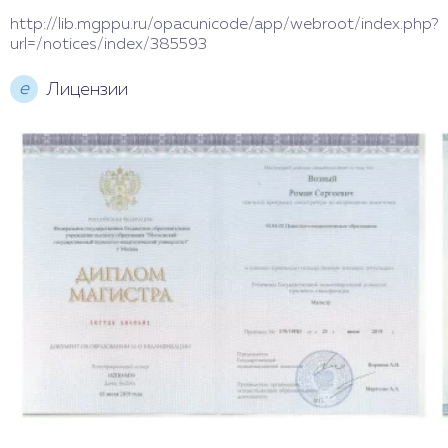
http://lib.mgppu.ru/opacunicode/app/webroot/index.php?
url=/notices/index/385593
е
Лицензии