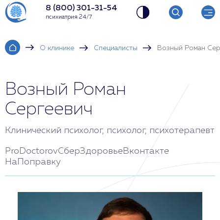
8 (800) 301-31-54
психиатрия 24/7
О клинике
Специалисты
Возный Роман Сер
Возный Роман
Сергеевич
Клинический психолог, психолог, психотерапевт
ProDoctorov
СберЗдоровье
Вконтакте
НаПоправку