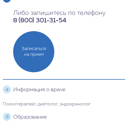
Либо запишитесь по телефону
Понедельник
12:00 - 19:00
8 (800) 301-31-54
Вторник
Выходной
Среда
10:00 - 18:00
Записаться
Четверг
12:00 - 20:00
на прием
Пятница
13:00 - 19:00
Суббота
Выходной
а
Информация о враче
Воскресенье
11:00 - 19:00
Психотерапевт, диетолог, эндокринолог
б
Образование