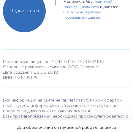
Я ознакомлен(а) с
Политикой
конфиденциальности
и даю свое
Подписаться
Согласие на обработку
персональных данных
Медицинская лицензия: Л041-01137-77/00334180
Основные реквизиты компании ООО "Медтайм"
Дата создания: 28.08.2018
ИНН: 7726439129
Вся информация на сайте не является публичной офертой,
несёт сугубо информационный характер, и не служит для
постановки диагноза и назначения лечения.
Есть противопоказания, необходимо проконсультироваться с
врачом. Консультационные услуги, оказываемые по телефону,
мессенджерам и в соцсетях носят исключительно
Для обеспечения оптимальной работы, анализа
информационный характер и не являются медицинскими