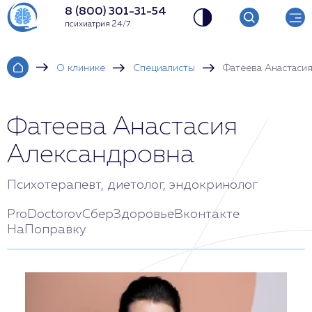
8 (800) 301-31-54
психиатрия 24/7
О клинике
Специалисты
Фатеева Анастаси
Фатеева Анастасия
Александровна
Психотерапевт, диетолог, эндокринолог
ProDoctorov
СберЗдоровье
Вконтакте
НаПоправку