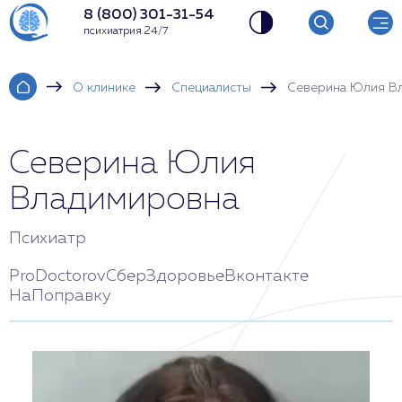
8 (800) 301-31-54
психиатрия 24/7
О клинике
Специалисты
Северина Юлия В
Северина Юлия
Владимировна
Психиатр
ProDoctorov
СберЗдоровье
Вконтакте
НаПоправку