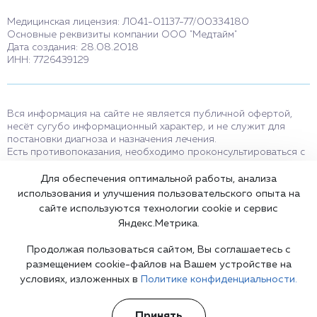
Медицинская лицензия: Л041-01137-77/00334180
Основные реквизиты компании ООО "Медтайм"
Дата создания: 28.08.2018
ИНН: 7726439129
Вся информация на сайте не является публичной офертой,
несёт сугубо информационный характер, и не служит для
постановки диагноза и назначения лечения.
Есть противопоказания, необходимо проконсультироваться с
врачом. Консультационные услуги, оказываемые по телефону,
мессенджерам и в соцсетях носят исключительно
Для обеспечения оптимальной работы, анализа
информационный характер и не являются медицинскими
использования и улучшения пользовательского опыта на
услугами.
сайте используются технологии cookie и сервис
Оставаясь на сайте вы соглашаетесь на использование cookies.
Яндекс.Метрика.
18+
Продолжая пользоваться сайтом, Вы соглашаетесь с
размещением cookie-файлов на Вашем устройстве на
условиях, изложенных в
Политике конфиденциальности.
Карта сайта
Принять
©2002-2026 Клиника доктора Шурова