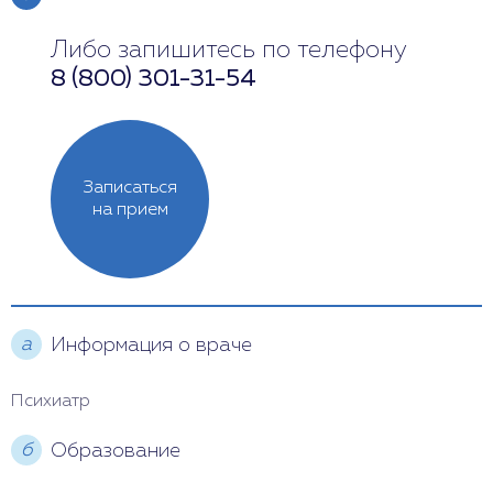
Либо запишитесь по телефону
Понедельник
13:00 - 20:00
8 (800) 301-31-54
Вторник
Выходной
Среда
13:00 - 19:00
Записаться
Четверг
10:00 - 18:00
на прием
Пятница
10:00 - 16:00
Суббота
Выходной
а
Информация о враче
Воскресенье
10:00 - 18:00
Психиатр
б
Образование